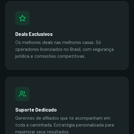
Deals Exclusivos
Os melhores deals nas melhores casas. Só
operadores licenciados no Brasil, com segurança
jurídica e comissões competitivas.
Suporte Dedicado
Gerentes de afiliados que te acompanham em
toda a caminhada. Estratégia personalizada para
maximizar seus resultados.