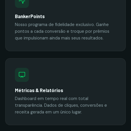
BankerPoints
Nosso programa de fidelidade exclusivo. Ganhe
pontos a cada conversão e troque por prêmios
que impulsionam ainda mais seus resultados.
Métricas & Relatórios
Dashboard em tempo real com total
transparência. Dados de cliques, conversões e
receita gerada em um único lugar.