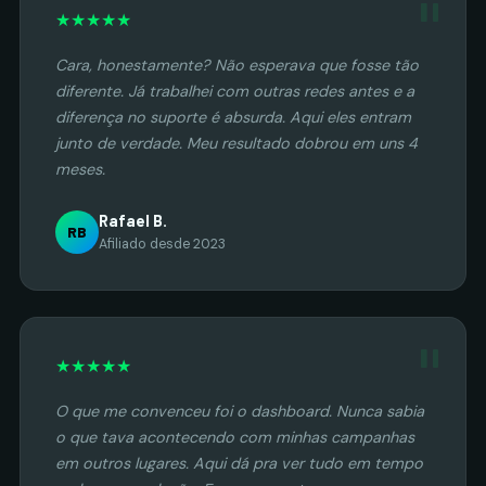
★★★★★
Cara, honestamente? Não esperava que fosse tão
diferente. Já trabalhei com outras redes antes e a
diferença no suporte é absurda. Aqui eles entram
junto de verdade. Meu resultado dobrou em uns 4
meses.
Rafael B.
RB
Afiliado desde 2023
★★★★★
O que me convenceu foi o dashboard. Nunca sabia
o que tava acontecendo com minhas campanhas
em outros lugares. Aqui dá pra ver tudo em tempo