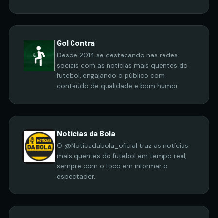
Gol Contra
Desde 2014 se destacando nas redes
sociais com as notícias mais quentes do
futebol, engajando o público com
conteúdo de qualidade e bom humor.
Notícias da Bola
O @Noticadabola_oficial traz as notícias
mais quentes do futebol em tempo real,
sempre com o foco em informar o
espectador.