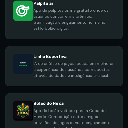
Palpita aí
App de palpites online gratuito onde os
usuários concorrem a prêmios.
Gamificação e engajamento no melhor
estilo bolão digital.
Linha Esportiva
IA de análise de jogos focada em melhorar
a experiência dos usuários com apostas
através de dados e inteligência artificial.
Bolão do Hexa
App de bolão voltado para a Copa do
Mundo. Competição entre amigos,
previsões de jogos e muito engajamento