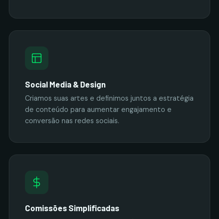
Social Media & Design
Criamos suas artes e definimos juntos a estratégia
de conteúdo para aumentar engajamento e
conversão nas redes sociais.
Comissões Simplificadas