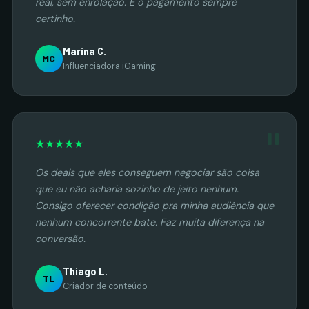
real, sem enrolação. E o pagamento sempre
certinho.
Marina C.
MC
Influenciadora iGaming
★★★★★
Os deals que eles conseguem negociar são coisa
que eu não acharia sozinho de jeito nenhum.
Consigo oferecer condição pra minha audiência que
nenhum concorrente bate. Faz muita diferença na
conversão.
Thiago L.
TL
Criador de conteúdo