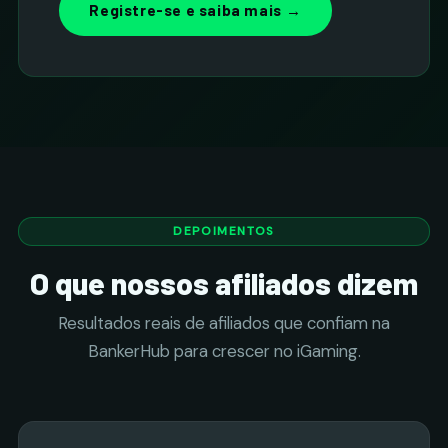
Registre-se e saiba mais →
DEPOIMENTOS
O que nossos afiliados dizem
Resultados reais de afiliados que confiam na
BankerHub para crescer no iGaming.