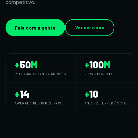
competitivo.
Ver serviços
Fale com a gente
+
50
M
+
100
M
PESSOAS ALCANÇADAS/MÊS
VIEWS POR MÊS
+
14
+
10
OPERADORES PARCEIROS
ANOS DE EXPERIÊNCIA