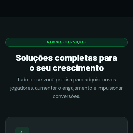
NOSSOS SERVIÇOS
Soluções completas para
o seu crescimento
Tudo o que você precisa para adquirir novos
jogadores, aumentar o engajamento e impulsionar
conversões.