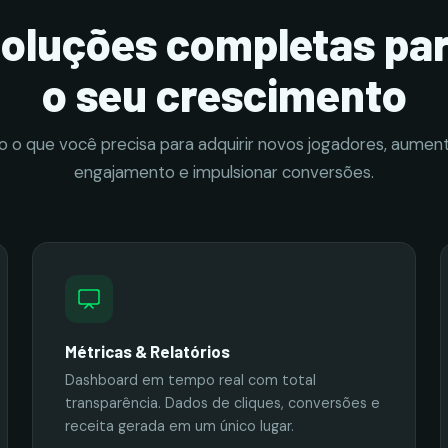
oluções completas pa
o seu crescimento
o o que você precisa para adquirir novos jogadores, aument
engajamento e impulsionar conversões.
Métricas & Relatórios
Dashboard em tempo real com total
transparência. Dados de cliques, conversões e
receita gerada em um único lugar.