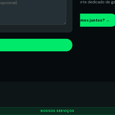
Suporte dedicado de ge
Vamos juntos? →
NOSSOS SERVIÇOS