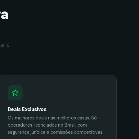
ra
ar o
Deals Exclusivos
Os melhores deals nas melhores casas. Só
operadores licenciados no Brasil, com
segurança jurídica e comissões competitivas.