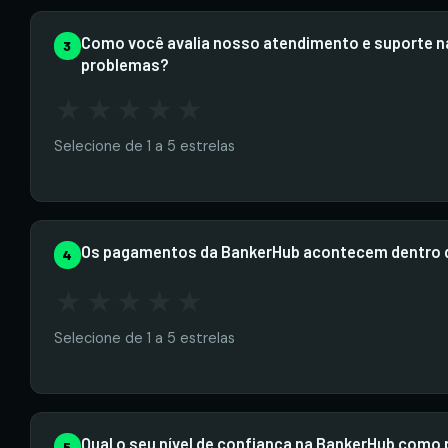
Como você avalia nosso atendimento e suporte na
3
problemas?
★
★
★
★
★
Selecione de 1 a 5 estrelas
Brazino 777
Sportingbet
Stake
Superbet
Os pagamentos da BankerHub acontecem dentro 
4
★
★
★
★
★
Selecione de 1 a 5 estrelas
Qual o seu nível de confiança na BankerHub como 
5