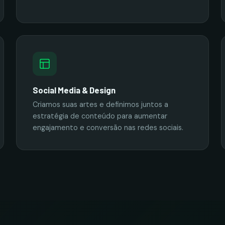
Social Media & Design
Criamos suas artes e definimos juntos a
estratégia de conteúdo para aumentar
engajamento e conversão nas redes sociais.