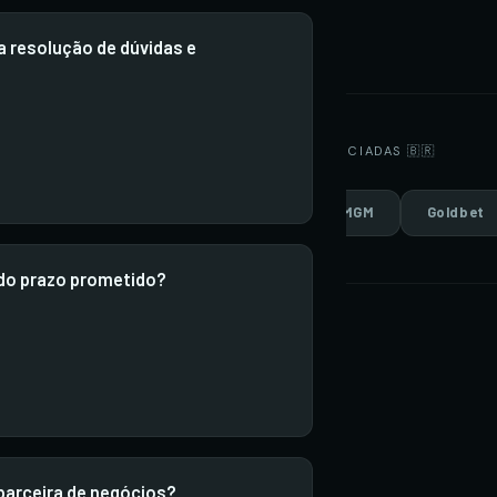
 resolução de dúvidas e
TRABALHAMOS SÓ COM CASAS LICENCIADAS 🇧🇷
Betnacional
Novibet
BetMGM
Goldbet
do prazo prometido?
parceira de negócios?