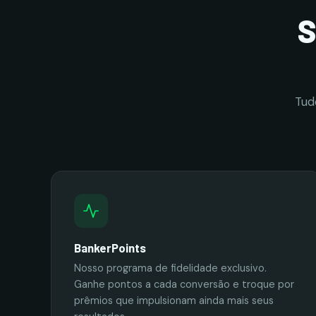
S
Tud
BankerPoints
Nosso programa de fidelidade exclusivo.
Ganhe pontos a cada conversão e troque por
prêmios que impulsionam ainda mais seus