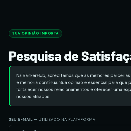
Sobre nós
S
SUA OPINIÃO IMPORTA
Marketing de Afiliados no iGaming
ESPECIAL
Pesquisa de Satisfa
MAXIMIZA
Na BankerHub, acreditamos que as melhores parcerias
e melhoria contínua. Sua opinião é essencial para que
fortalecer nossos relacionamentos e oferecer uma exp
nossos afiliados.
RESULTAD
SEU E-MAIL
— UTILIZADO NA PLATAFORMA