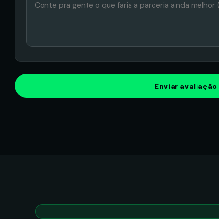
10+
Enviar avaliação
Anos de experiência