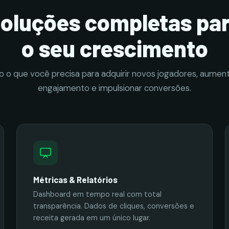
oluções completas pa
o seu crescimento
o o que você precisa para adquirir novos jogadores, aument
engajamento e impulsionar conversões.
Métricas & Relatórios
Dashboard em tempo real com total
transparência. Dados de cliques, conversões e
receita gerada em um único lugar.