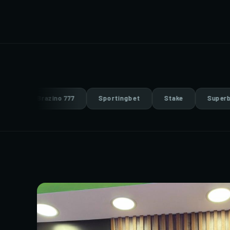
Brazino 777
Sportingbet
Stake
Superbet