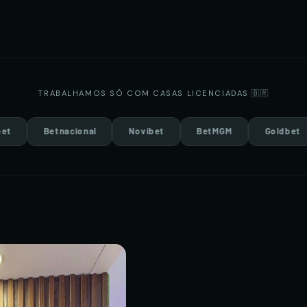
TRABALHAMOS SÓ COM CASAS LICENCIADAS 🇧🇷
Betnacional
Novibet
BetMGM
Goldbet
B