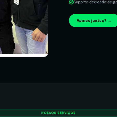
Suporte dedicado de ge
Vamos juntos? →
NOSSOS SERVIÇOS