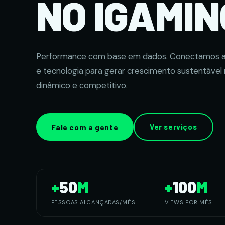
NO IGAMIN
Performance com base em dados. Conectamos afi
e tecnologia para gerar crescimento sustentáve
dinâmico e competitivo.
Ver serviços
Fale com a gente
+
50
M
+
100
M
PESSOAS ALCANÇADAS/MÊS
VIEWS POR MÊS