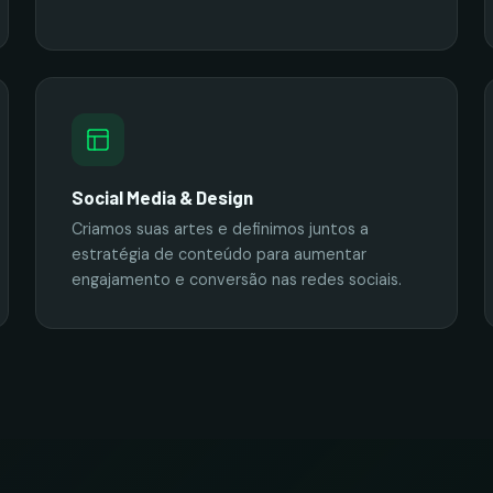
Social Media & Design
Criamos suas artes e definimos juntos a
estratégia de conteúdo para aumentar
engajamento e conversão nas redes sociais.