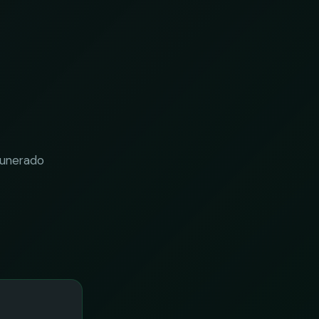
munerado